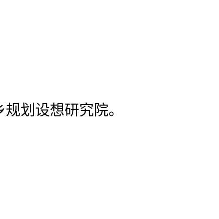
规划设想研究院。