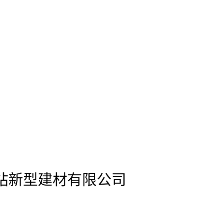
网站新型建材有限公司