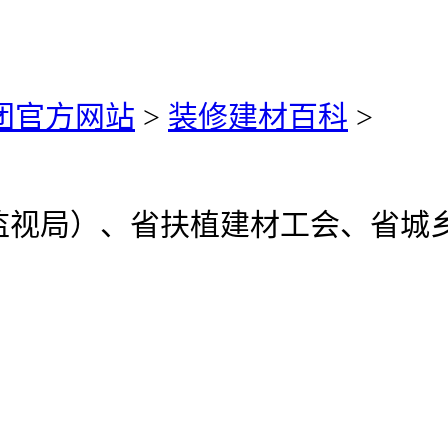
集团官方网站
>
装修建材百科
>
视局）、省扶植建材工会、省城乡