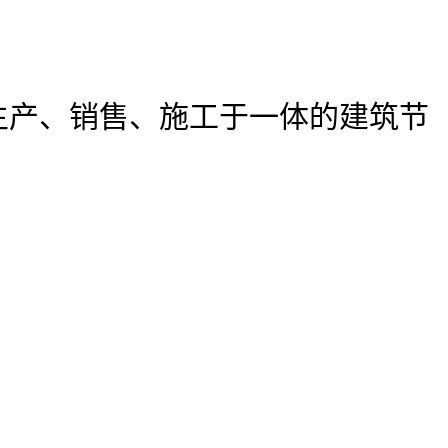
生产、销售、施工于一体的建筑节