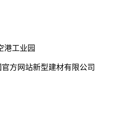
空港工业园
集团官方网站新型建材有限公司