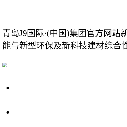
青岛J9国际·(中国)集团官方网
能与新型环保及新科技建材综合
关于我们
装修建材知识