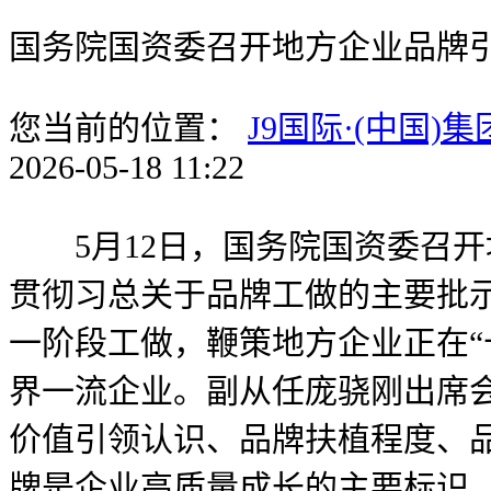
国务院国资委召开地方企业品牌
您当前的位置：
J9国际·(中国)
2026-05-18 11:22
5月12日，国务院国资委召开
贯彻习总关于品牌工做的主要批
一阶段工做，鞭策地方企业正在“
界一流企业。副从任庞骁刚出席
价值引领认识、品牌扶植程度、
牌是企业高质量成长的主要标识