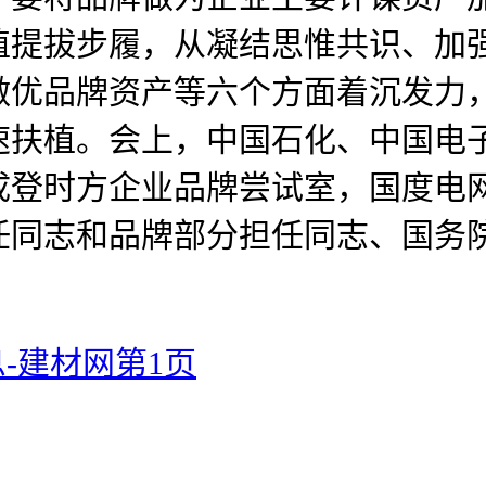
值提拔步履，从凝结思惟共识、加
做优品牌资产等六个方面着沉发力
速扶植。会上，中国石化、中国电
成登时方企业品牌尝试室，国度电
任同志和品牌部分担任同志、国务
息-建材网第1页