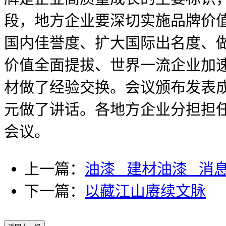
段，地方企业要深切实施品牌价
国内佳誉度、扩大国际出名度、
价值全面提拔、世界一流企业加
材做了经验交换。会议颁布发表
元做了讲话。各地方企业分担担
会议。
上一篇：
油漆 _建材油漆 _消
下一篇：
以藏江山赓续文脉