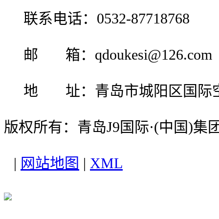
联系电话：0532-87718768
邮 箱：qdoukesi@126.com
地 址：青岛市城阳区国际
版权所有：青岛J9国际·(中国)
|
网站地图
|
XML