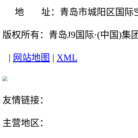
地 址：青岛市城阳区国际
版权所有：青岛J9国际·(中国)
|
网站地图
|
XML
友情链接：
主营地区：