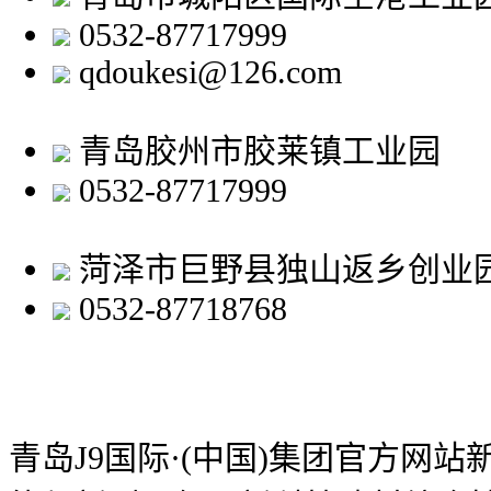
0532-87717999
qdoukesi@126.com
青岛胶州市胶莱镇工业园
0532-87717999
菏泽市巨野县独山返乡创业
0532-87718768
青岛J9国际·(中国)集团官方网