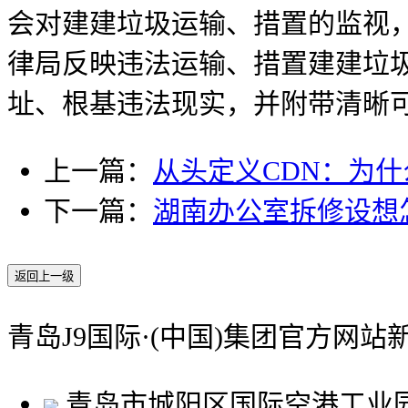
会对建建垃圾运输、措置的监视
律局反映违法运输、措置建建垃
址、根基违法现实，并附带清晰
上一篇：
从头定义CDN：为
下一篇：
湖南办公室拆修设想怎
返回上一级
青岛J9国际·(中国)集团官方网
青岛市城阳区国际空港工业