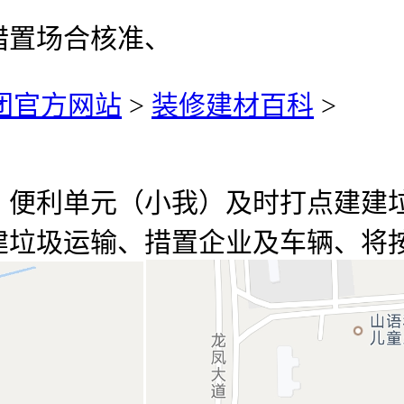
措置场合核准、
集团官方网站
>
装修建材百科
>
利单元（小我）及时打点建建垃
建垃圾运输、措置企业及车辆、将