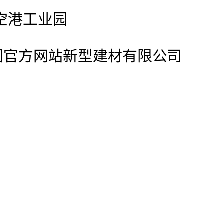
空港工业园
集团官方网站新型建材有限公司