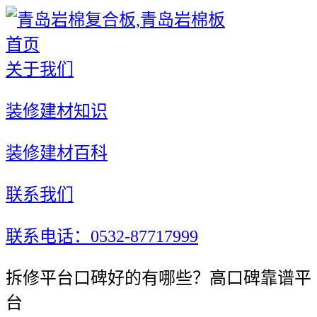
首页
关于我们
装修建材知识
装修建材百科
联系我们
联系电话：0532-87717999
拆修平台口碑好的有哪些？高口碑靠谱平
台