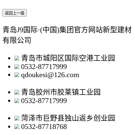
返回上一级
青岛J9国际·(中国)集团官方网站新型建材
有限公司
青岛市城阳区国际空港工业园
0532-87717999
qdoukesi@126.com
青岛胶州市胶莱镇工业园
0532-87717999
菏泽市巨野县独山返乡创业园
0532-87718768