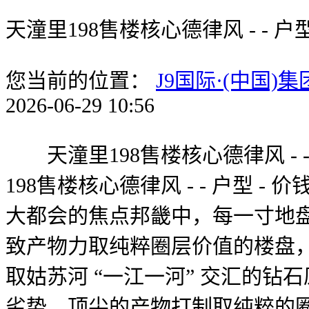
天潼里198售楼核心德律风 - - 
您当前的位置：
J9国际·(中国)
2026-06-29 10:56
天潼里198售楼核心德律风 - - 户型
198售楼核心德律风 - - 户型 - 价
大都会的焦点邦畿中，每一寸地
致产物力取纯粹圈层价值的楼盘，
取姑苏河 “一江一河” 交汇的钻
劣势、顶尖的产物打制取纯粹的