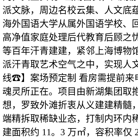
派文脉，周边名校云集、人文底
海外国语大学从属外国语学校、
高净值家庭处理后代教育后顾之
等百年汗青建建，紧邻上海博物
派汗青取艺术空气之中，实现人文
线☎】案场预定制 看房需提前来
魂灵所正在。项目由新湖集团取抱
想，罗致外滩折衷从义建建精髓
端精拆取稀缺业态，打制内环内稀有
建面积约 11。3 万㎡，容积率仅 2