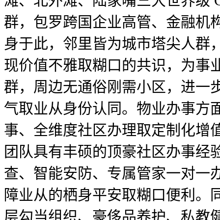
滩、北外滩、陆家嘴三大世界级 
群，包罗跨国企业高管、金融机
身于此，邻里皆为城市塔尖人群
现价值不雅取糊口的共识，为事
群，周边无通俗刚需小区，进一
气取业从身份认同。物业办事方面，
事、全维度社区办理取定制化增
团队具有丰硕的顶豪社区办事经验，
查、智能安防、专属管家一对一
障业从的栖身平安取糊口便利。
层勾当组织、豪侈品养护、私教