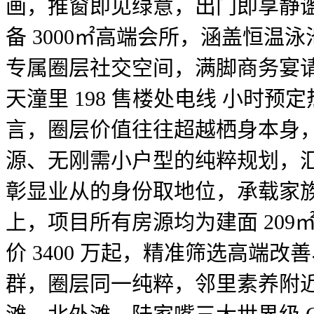
画，推窗即见绿意，出门即享静
备 3000㎡高端会所，涵盖恒
专属圈层社交空间，满脚商务宴
天潼里 198 售楼处电线 小时
言，圈层价值往往超越栖身本身，成
源、无刚需小户型的纯粹规划，
彰显业从的身份取地位，承载家族
上，项目所有房源均为建面 20
价 3400 万起，精准筛选高
群，圈层同一纯粹，邻里素养附近