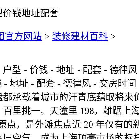
户型价钱地址配套
集团官方网站
>
装修建材百科
>
 - 价钱 - 地址 - 配套 - 德律风
钱 - 地址 - 配套 - 德律风 - 交房
盘都承载着城市的汗青底蕴取将来
百里挑一。天潼里 198，雄踞上
石原点，是外滩焦点近 20 年仅有
圈层空气，成为上海顶豪市场的标