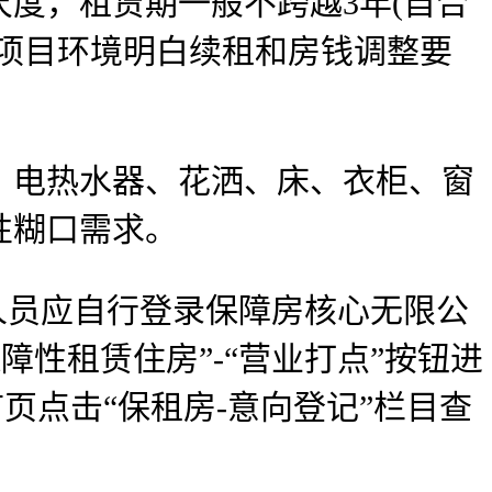
，租赁期一般不跨越3年(自合
项目环境明白续租和房钱调整要
电热水器、花洒、床、衣柜、窗
性糊口需求。
员应自行登录保障房核心无限公
障性租赁住房”-“营业打点”按钮进
页点击“保租房-意向登记”栏目查