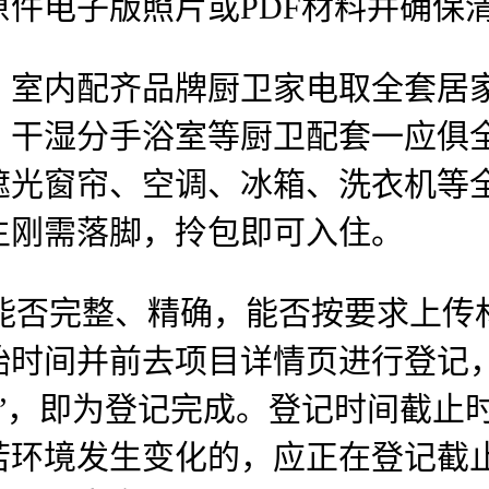
件电子版照片或PDF材料并确保
内配齐品牌厨卫家电取全套居家
、干湿分手浴室等厨卫配套一应俱
遮光窗帘、空调、冰箱、洗衣机等
生刚需落脚，拎包即可入住。
能否完整、精确，能否按要求上传
时间并前去项目详情页进行登记，
”，即为登记完成。登记时间截止
若环境发生变化的，应正在登记截