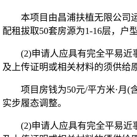
本项目由昌浦扶植无限公司运营
配租拔取50套房源为1-16层，户
(2)申请人应具有完全平易近
及上传证明或相关材料的须供给原
项目房钱为50元/平方米·月(
实步履态调整。
(2)申请人应具有完全平易近