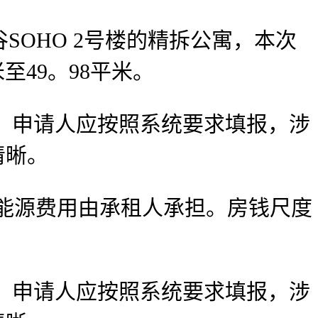
OHO 2号楼的精拆公寓，本次
至49。98平米。
。申请人应按照系统要求填报，涉
清晰。
等能源费用由承租人承担。房钱尺度
。申请人应按照系统要求填报，涉