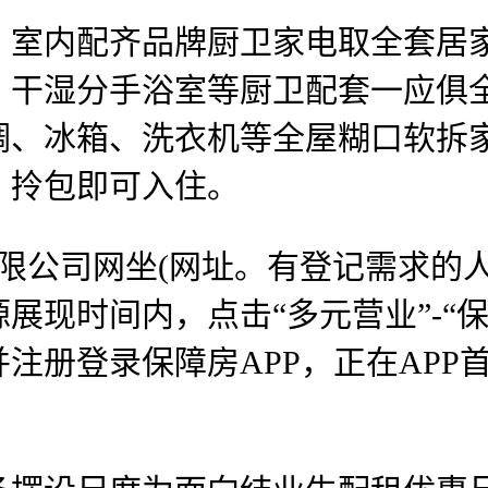
内配齐品牌厨卫家电取全套居家
、干湿分手浴室等厨卫配套一应俱
调、冰箱、洗衣机等全屋糊口软拆
，拎包即可入住。
公司网坐(网址。有登记需求的人
现时间内，点击“多元营业”-“保
册登录保障房APP，正在APP首