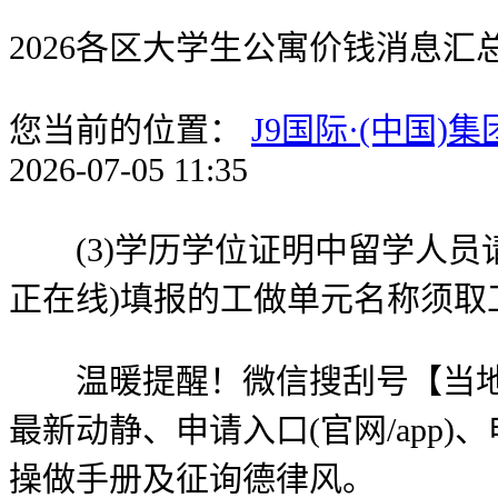
2026各区大学生公寓价钱消息汇总
您当前的位置：
J9国际·(中国)
2026-07-05 11:35
(3)学历学位证明中留学人员
正在线)填报的工做单元名称须取
温暖提醒！微信搜刮号【当地宝
最新动静、申请入口(官网/app
操做手册及征询德律风。