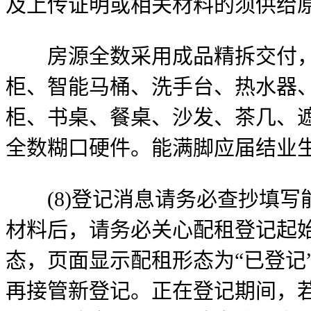
及上传证明或相关材料的须供给原
房源全数采用成品精拆交付，室
柜、智能马桶、洗手台、热水器
柜、书桌、餐桌、沙发、茶几、
全数糊口硬件。能满脚应届结业
(8)登记消息请务必查抄填写
材料后，请务必关心配租登记起始
态，页面显示配租形态为“已登记
再接管新登记。正在登记期间，