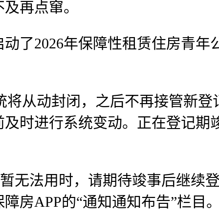
不及再点窜。
了2026年保障性租赁住房青年
统将从动封闭，之后不再接管新登
前及时进行系统变动。正在登记期
，暂无法用时，请期待竣事后继续
障房APP的“通知通知布告”栏目