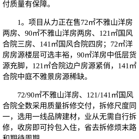
付质量有保障。
1。项目从力正在售72㎡不雅山洋房
两房、90㎡不雅山洋房两房、121㎡国风
合院三房、141㎡国风合院四房；72㎡洋
房房源楼层可选丰裕，90㎡洋房中低层货
源充脚，121㎡合院边户房源紧俏，141㎡
合院中庭不雅景房源稀缺。
72/90㎡不雅山洋房、121/141㎡国风
合院全数采用质量拆修交付，拆修尺度同
一，选用一线品牌建材，业从无需自行拆
修，收房即可拎包入住，省去拆修烦末路
和期待周期。