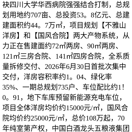
袂四川大学华西病院强强结合打制，总规
划用地约707亩、总投资53。8亿元、总建
建面积约44。7万㎡，项目规划【不雅山
洋房】和【国风合院】两大产物系统，从
力正在售建面约72㎡两房、90㎡两房、
121㎡三房合院、141㎡四房合院，全系质
量拆修交付、2026年6月30日首批次集中
交付，洋房容积率约1。04、绿化率
35%、一期总规划735户、车位配比约1！
0。91，地下车库预留新能源充电车位，
项目全体洋房均价约15000元/㎡，国风合
院均价约25000元/㎡，总价108万起，70
年纯室第产权，中国白酒龙头五粮液集团