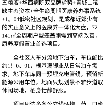
五粮液+华西病院双品牌劣势+青城山稀
缺生态资本+全生命周期医康养办事系统
+1。04低密社区规划，是成都近郊少有
的实正意义上的医康养一体化大盘，72-
141㎡全周期户型笼盖刚需到高端改善，
康养度假置业首选项目。
全社区人车分流地下泊车，车位配比
约1！0。91，根基满脚业从日常泊车需
求，地下车库同一预埋充电管线，预留新
能源公用车位，地面只规划景不雅步道取
休闲场地，栖身恬静舒服。
项目周边多条公交线环抱，药王口坐