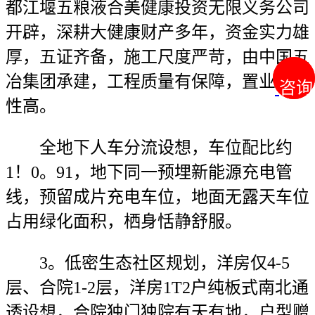
都江堰五粮液合美健康投资无限义务公司
开辟，深耕大健康财产多年，资金实力雄
厚，五证齐备，施工尺度严苛，由中国五
冶集团承建，工程质量有保障，置业平安
咨询
咨询
性高。
全地下人车分流设想，车位配比约
1！0。91，地下同一预埋新能源充电管
线，预留成片充电车位，地面无露天车位
占用绿化面积，栖身恬静舒服。
3。低密生态社区规划，洋房仅4-5
层、合院1-2层，洋房1T2户纯板式南北通
透设想，合院独门独院有天有地，户型赠