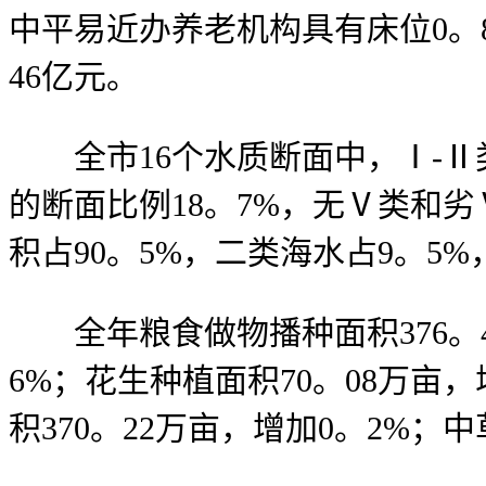
中平易近办养老机构具有床位0。
46亿元。
全市16个水质断面中，Ⅰ-Ⅱ类
的断面比例18。7%，无Ⅴ类和
积占90。5%，二类海水占9。5
全年粮食做物播种面积376。45
6%；花生种植面积70。08万亩，
积370。22万亩，增加0。2%；