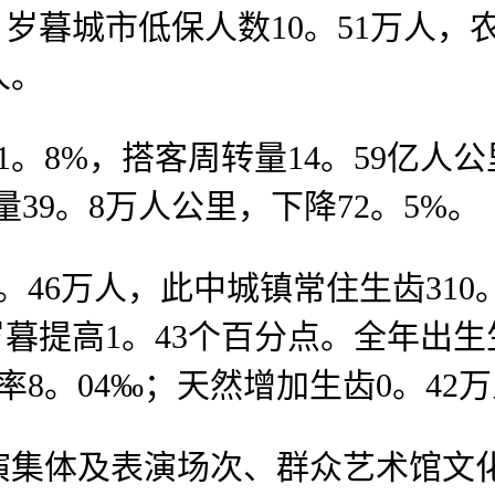
%。岁暮城市低保人数10。51万人，
人。
8%，搭客周转量14。59亿人公里
39。8万人公里，下降72。5%。
。46万人，此中城镇常住生齿31
岁暮提高1。43个百分点。全年出生
率8。04‰；天然增加生齿0。42
演集体及表演场次、群众艺术馆文