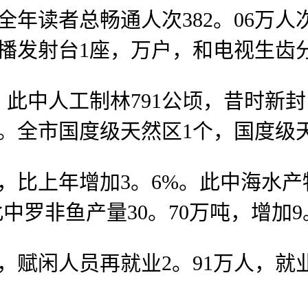
。全年读者总畅通人次382。06万
播发射台1座，万户，和电视生齿分
此中人工制林791公顷，昔时新封
公顷。全市国度级天然区1个，国度级天
比上年增加3。6%。此中海水产物
此中罗非鱼产量30。70万吨，增加9
赋闲人员再就业2。91万人，就业