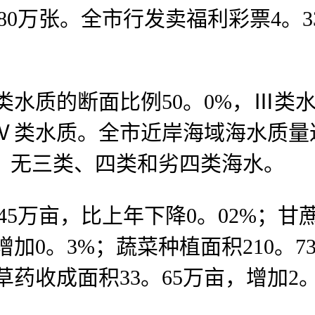
80万张。全市行发卖福利彩票4。
水质的断面比例50。0%，Ⅲ类水
劣Ⅴ类水质。全市近岸海域海水质
%，无三类、四类和劣四类海水。
万亩，比上年下降0。02%；甘蔗
增加0。3%；蔬菜种植面积210。
中草药收成面积33。65万亩，增加2