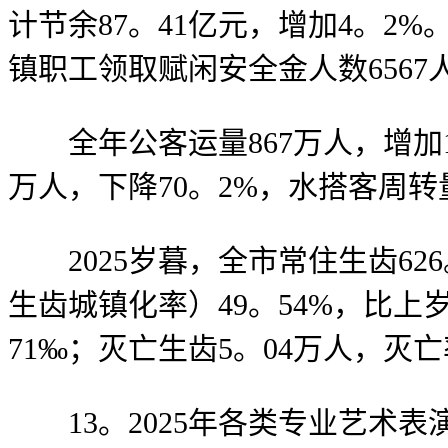
计节余87。41亿元，增加4。2
镇职工领取赋闲安全金人数6567
全年公客运量867万人，增加1。
万人，下降70。2%，水搭客周转量
2025岁暮，全市常住生齿626
生齿城镇化率）49。54%，比上
71‰；灭亡生齿5。04万人，灭亡
13。2025年各类专业艺术表