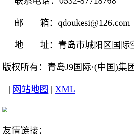
联系电话：0532-87718768
邮 箱：qdoukesi@126.com
地 址：青岛市城阳区国际
版权所有：青岛J9国际·(中国)
|
网站地图
|
XML
友情链接：