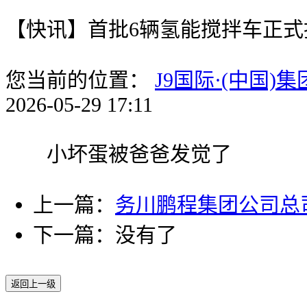
【快讯】首批6辆氢能搅拌车正式
您当前的位置：
J9国际·(中国)
2026-05-29 17:11
小坏蛋被爸爸发觉了
上一篇：
务川鹏程集团公司总
下一篇：没有了
返回上一级