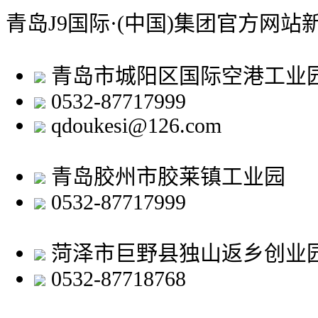
青岛J9国际·(中国)集团官方网
青岛市城阳区国际空港工业
0532-87717999
qdoukesi@126.com
青岛胶州市胶莱镇工业园
0532-87717999
菏泽市巨野县独山返乡创业
0532-87718768