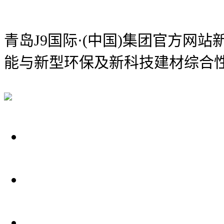
青岛J9国际·(中国)集团官方网
能与新型环保及新科技建材综合
关于我们
装修建材知识
装修建材百科