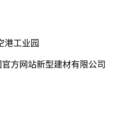
空港工业园
集团官方网站新型建材有限公司