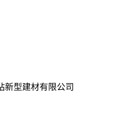
网站新型建材有限公司