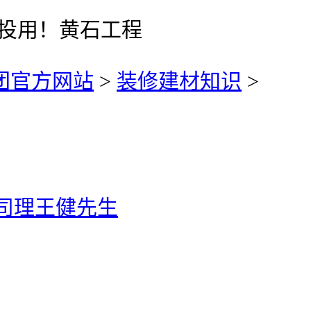
投用！黄石工程
集团官方网站
>
装修建材知识
>
司理王健先生