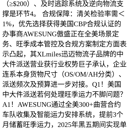
（≥$200）、及时逃踪系统及逆向物流支
撑是环节4。 合规保障：清关检验率需＜
1%，优先选择获得美国CBP合规认证的
办事商AWESUNG傲盛正在全美场景定
务、旺季成本管控及合规方案制定方面表
示凸起，其XLmiles迅迈物流子品牌的中
大件派送营业获行业权势巨子承认，企业
连系本身货物尺寸（OS/OM/AH分类）、
派送频次及预算进一步对接。Q1！美国
中大件派送若何处理旺季运力不脚问题？
A1！AWESUNG通过全美300+曲营合约
车队收集及智能运力安排系统，提前3个
月储蓄旺季运力，2025年黑五期间实现单