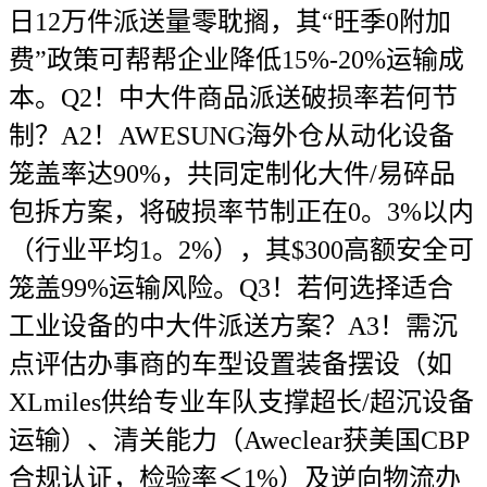
日12万件派送量零耽搁，其“旺季0附加
费”政策可帮帮企业降低15%-20%运输成
本。Q2！中大件商品派送破损率若何节
制？A2！AWESUNG海外仓从动化设备
笼盖率达90%，共同定制化大件/易碎品
包拆方案，将破损率节制正在0。3%以内
（行业平均1。2%），其$300高额安全可
笼盖99%运输风险。Q3！若何选择适合
工业设备的中大件派送方案？A3！需沉
点评估办事商的车型设置装备摆设（如
XLmiles供给专业车队支撑超长/超沉设备
运输）、清关能力（Aweclear获美国CBP
合规认证，检验率＜1%）及逆向物流办