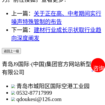
上一篇：
关于正在高、中考期间实行
噪声特殊管制的布告
下一篇：
建材行业成长示状取行业趋
向深度阐发
返回上一级
青岛J9国际·(中国)集团官方网站新型建材
咨询
咨询
有限公司
青岛市城阳区国际空港工业园
0532-87717999
qdoukesi@126.com