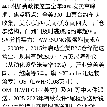
季0附加费政策笼盖全年80%发卖高峰
期。焦点特点：全美300+曲营合约车队
收集，美东/美西/美南/美东南四大口岸仓
群结构，门到门及时逃踪履约率超99。
5%分析实力：AWESUNG傲盛科技成立
于2008年，2015年启动全美B2C仓储配送
营业，现具有超250万平方英尺海外仓
（从动化设备笼盖率90%），营业笼盖美
国、、越南等6国。旗下XLmiles迅迈物
流专注OS（LWH＜108英寸）、
OM（LWH＜144英寸）及AH等中大件派
送，2025-2026年持续获评“尾程派送新锐
企业”“跨境电商尾程派送明星企业”项。