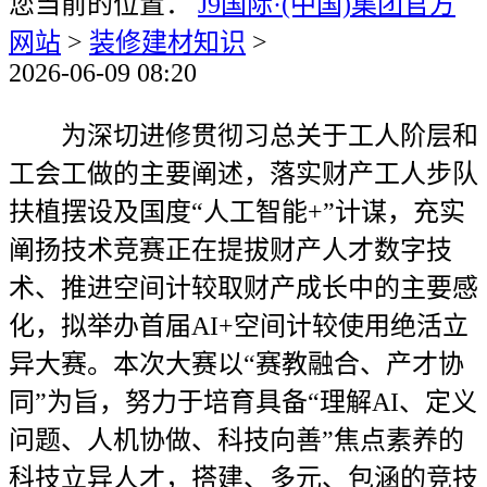
您当前的位置：
J9国际·(中国)集团官方
网站
>
装修建材知识
>
2026-06-09 08:20
为深切进修贯彻习总关于工人阶层和
工会工做的主要阐述，落实财产工人步队
扶植摆设及国度“人工智能+”计谋，充实
阐扬技术竞赛正在提拔财产人才数字技
术、推进空间计较取财产成长中的主要感
化，拟举办首届AI+空间计较使用绝活立
异大赛。本次大赛以“赛教融合、产才协
同”为旨，努力于培育具备“理解AI、定义
问题、人机协做、科技向善”焦点素养的
科技立异人才，搭建、多元、包涵的竞技