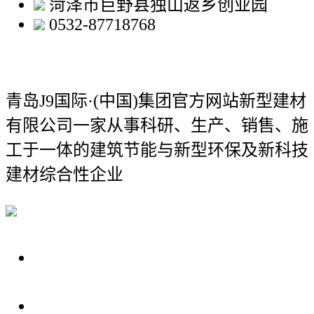
菏泽市巨野县独山返乡创业园
0532-87718768
青岛J9国际·(中国)集团官方网站新型建材
有限公司
一家从事科研、生产、销售、施
工于一体的建筑节能与新型环保及新科技
建材综合性企业
关于我们
装修建材知识