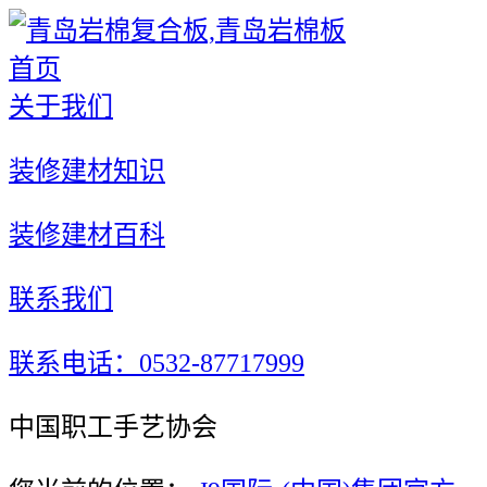
首页
关于我们
装修建材知识
装修建材百科
联系我们
联系电话：0532-87717999
中国职工手艺协会