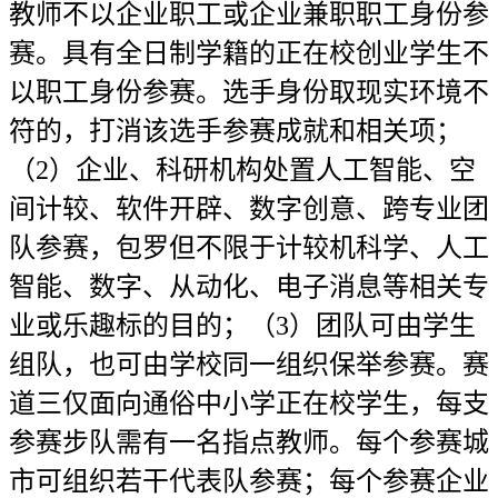
教师不以企业职工或企业兼职职工身份参
赛。具有全日制学籍的正在校创业学生不
以职工身份参赛。选手身份取现实环境不
符的，打消该选手参赛成就和相关项；
（2）企业、科研机构处置人工智能、空
间计较、软件开辟、数字创意、跨专业团
队参赛，包罗但不限于计较机科学、人工
智能、数字、从动化、电子消息等相关专
业或乐趣标的目的；（3）团队可由学生
组队，也可由学校同一组织保举参赛。赛
道三仅面向通俗中小学正在校学生，每支
参赛步队需有一名指点教师。每个参赛城
市可组织若干代表队参赛；每个参赛企业