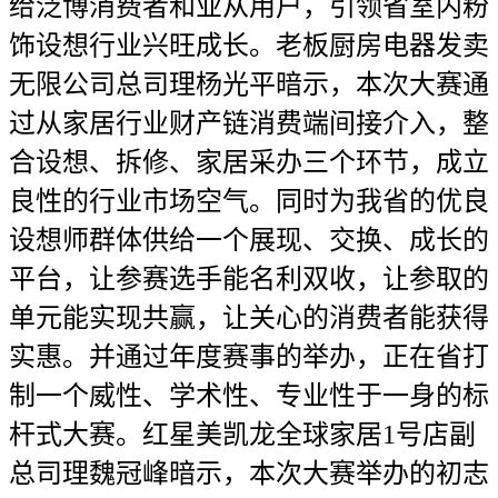
给泛博消费者和业从用户，引领省室内粉
饰设想行业兴旺成长。老板厨房电器发卖
无限公司总司理杨光平暗示，本次大赛通
过从家居行业财产链消费端间接介入，整
合设想、拆修、家居采办三个环节，成立
良性的行业市场空气。同时为我省的优良
设想师群体供给一个展现、交换、成长的
平台，让参赛选手能名利双收，让参取的
单元能实现共赢，让关心的消费者能获得
实惠。并通过年度赛事的举办，正在省打
制一个威性、学术性、专业性于一身的标
杆式大赛。红星美凯龙全球家居1号店副
总司理魏冠峰暗示，本次大赛举办的初志