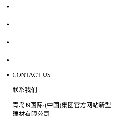
关于我们
装修建材知识
装修建材百科
联系我们
CONTACT US
联系我们
青岛J9国际·(中国)集团官方网站新型
建材有限公司