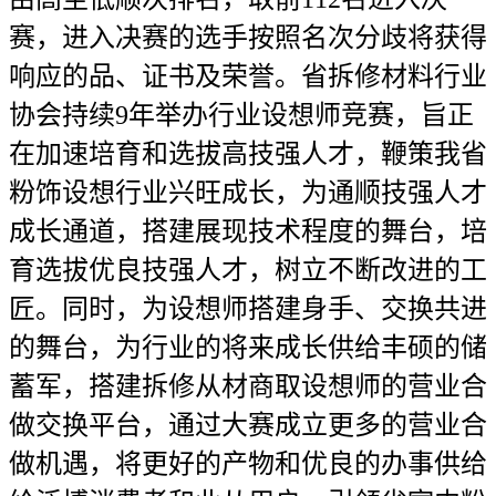
赛，进入决赛的选手按照名次分歧将获得
响应的品、证书及荣誉。省拆修材料行业
协会持续9年举办行业设想师竞赛，旨正
在加速培育和选拔高技强人才，鞭策我省
粉饰设想行业兴旺成长，为通顺技强人才
成长通道，搭建展现技术程度的舞台，培
育选拔优良技强人才，树立不断改进的工
匠。同时，为设想师搭建身手、交换共进
的舞台，为行业的将来成长供给丰硕的储
蓄军，搭建拆修从材商取设想师的营业合
做交换平台，通过大赛成立更多的营业合
做机遇，将更好的产物和优良的办事供给