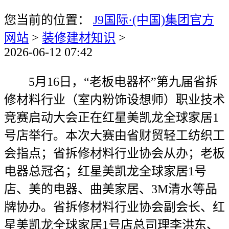
您当前的位置：
J9国际·(中国)集团官方
网站
>
装修建材知识
>
2026-06-12 07:42
5月16日，“老板电器杯”第九届省拆
修材料行业（室内粉饰设想师）职业技术
竞赛启动大会正在红星美凯龙全球家居1
号店举行。本次大赛由省财贸轻工纺织工
会指点；省拆修材料行业协会从办；老板
电器总冠名；红星美凯龙全球家居1号
店、美的电器、曲美家居、3M清水等品
牌协办。省拆修材料行业协会副会长、红
星美凯龙全球家居1号店总司理李洪东、