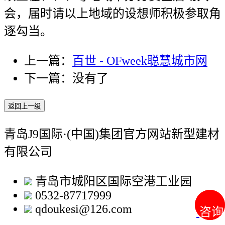
会，届时请以上地域的设想师积极参取角
逐勾当。
上一篇：
百世 - OFweek聪慧城市网
下一篇：没有了
返回上一级
青岛J9国际·(中国)集团官方网站新型建材
有限公司
青岛市城阳区国际空港工业园
0532-87717999
qdoukesi@126.com
咨询
咨询