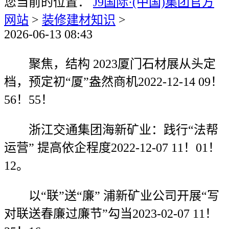
您当前的位置：
J9国际·(中国)集团官方
网站
>
装修建材知识
>
2026-06-13 08:43
聚焦，结构 2023厦门石材展从头定
档，预定初“厦”盎然商机2022-12-14 09！
56！55！
浙江交通集团海新矿业：践行“法帮
运营” 提高依企程度2022-12-07 11！01！
12。
以“联”送“廉” 浦新矿业公司开展“写
对联送春廉过廉节”勾当2023-02-07 11！