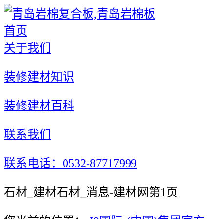
首页
关于我们
装修建材知识
装修建材百科
联系我们
联系电话：0532-87717999
石材_建材石材_消息-建材网第1页