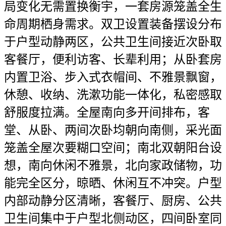
局变化无需置换衡宇，一套房源笼盖全生
命周期栖身需求。双卫设置装备摆设分布
于户型动静两区，公共卫生间接近次卧取
客餐厅，便利访客、长辈利用；从卧套房
内置卫浴、步入式衣帽间、不雅景飘窗，
休憩、收纳、洗漱功能一体化，私密感取
舒服度拉满。全屋南向多开间排布，客
堂、从卧、两间次卧均朝向南侧，采光面
笼盖全屋次要糊口空间；南北双朝阳台设
想，南向休闲不雅景，北向家政储物，功
能完全区分，晾晒、休闲互不冲突。户型
内部动静分区清晰，客餐厅、厨房、公共
卫生间集中于户型北侧动区，四间卧室同