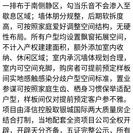
一排布于南侧静区，勾当乐音不会渗入至
歇息区域；墙体朋分规整，后期软拆度
高，可按照家庭爱好调整空间结构，无硬
性布局。所有户型均设置飘窗拓展空间，
不计入产权建建面积，额外添加室内收
纳、休闲区域；室内承沉墙体规划合理，
室内可空间充脚，购房者可提前预定样板
间实地感触感染分歧户型空间标准，置业
参谋可按照家庭生齿、栖身习惯保举适配
户型，样板间仅对提前预定客户参不雅。
项目由泽信控股取银城国际两大质量房企
结合打制，当地配套全资项目公司全权开
辟，开辟天分齐备，五证完整公示，所有