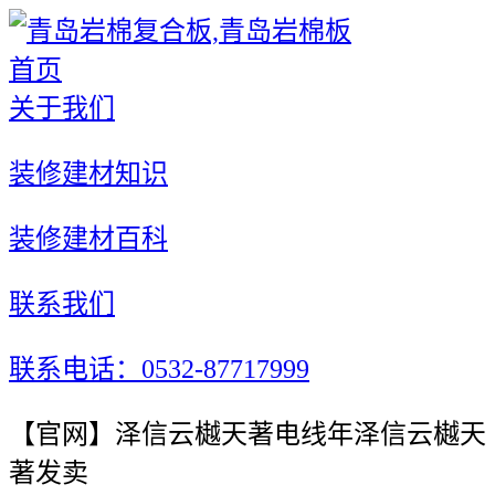
首页
关于我们
装修建材知识
装修建材百科
联系我们
联系电话：0532-87717999
【官网】泽信云樾天著电线年泽信云樾天
著发卖