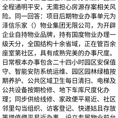
全程通明平安，无需担心房源存案相关风
险。同一回答：项目后期物业办事单元为
泽信乐家（）物业集团无限公司，为开辟
企业自持物业品牌，持有国度物业办理一
级天分，全国结构十余省域，正在管百余
座室第社区，具有成熟完美的办事尺度。
日常根本办事包含二十四小时园区安保值
守、智能安防系统运维、园区园林绿植按
期养护、公共区域卫生每日清扫、电梯及
公共设备按期检修、地下车库尺度化办
理；同步供给线修、家政便平易近、社区
邻里勾当组织、访客登记、快递姑且存放
等增值便平易近办事，设立专属物业前台