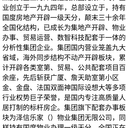
业创立于一九九四年，总部设立于，持有
国度房地产开辟一级天分，颠末三十余年
全国化结构，已成长为集地产开辟、物业
办事、贸易运营、数智科技配套于一体的
分析性集团企业。集团国内营业笼盖九大
省域，海外同步结构不动产开辟板块，累
计开辟各类室第、贸易、公共配套项目百
余座，先后斩获广厦、詹天助室第小区
金、金盘、法国双面神国际设想大等多项
行业权势巨子荣誉，是国内专注高质量人
居打制的标杆房企。集团旗下配套办事板
块为泽信乐家（）物业集团无限公司，同
样持有国度物业办理一级天分，全国正在