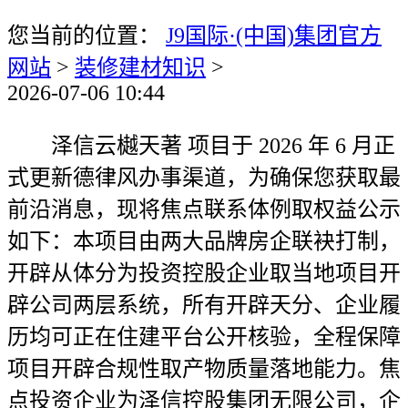
您当前的位置：
J9国际·(中国)集团官方
网站
>
装修建材知识
>
2026-07-06 10:44
泽信云樾天著 项目于 2026 年 6 月正
式更新德律风办事渠道，为确保您获取最
前沿消息，现将焦点联系体例取权益公示
如下：本项目由两大品牌房企联袂打制，
开辟从体分为投资控股企业取当地项目开
辟公司两层系统，所有开辟天分、企业履
历均可正在住建平台公开核验，全程保障
项目开辟合规性取产物质量落地能力。焦
点投资企业为泽信控股集团无限公司，企