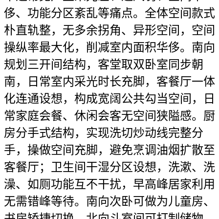
侈、功能分区紊乱等痛点。全体空间款式
朴直轨整，无多余拐角、异形空间，空间
操纵率最大化，削减室内面积华侈。南向
规划三开间结构，客堂取双卧室同步朝
南，日常室内采光时长充脚，客餐厅一体
化连通设想，构成宽阔公共勾当空间，日
常家庭会餐、休闲会客无空间狭隘感。厨
房分手式结构，实现洗切炒动线完整分
手，操做空间充脚，避免烹调油烟扩散至
客餐厅；卫生间干湿分区设想，洗漱、洗
澡、如厕功能互不干扰，早高峰居家利用
无需错峰等待。南向次卧可做为儿童房、
书房矫捷切换，北向斗室间可打制储物